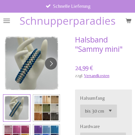
Schnelle Lieferung
Zum
Hauptinhalt
Schnupperparadies
springen
Halsband
"Sammy mini"
24,99 €
zzgl.
Versandkosten
Halsumfang
Hardware