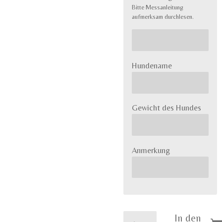
Bitte Messanleitung
aufmerksam durchlesen.
Hundename
Gewicht des Hundes
Anmerkung
In den