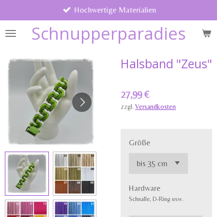
Hochwertige Materialien
Zum
Hauptinhalt
Schnupperparadies
springen
Halsband "Zeus"
27,99 €
zzgl.
Versandkosten
Größe
Hardware
Schnalle, D-Ring usw.