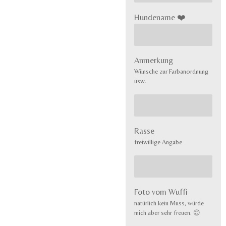
Hundename ❤️
Anmerkung
Wünsche zur Farbanordnung
usw.
Rasse
freiwillige Angabe
Foto vom Wuffi
natürlich kein Muss, würde
mich aber sehr freuen. 😊